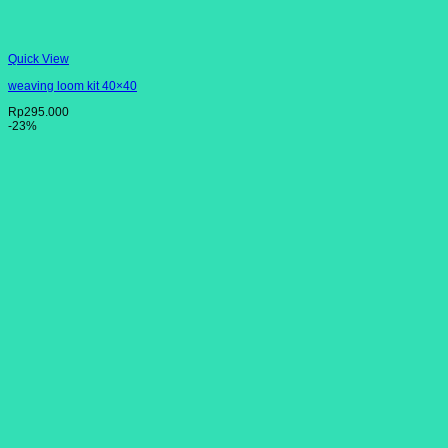
Quick View
weaving loom kit 40×40
Rp
295.000
-23%