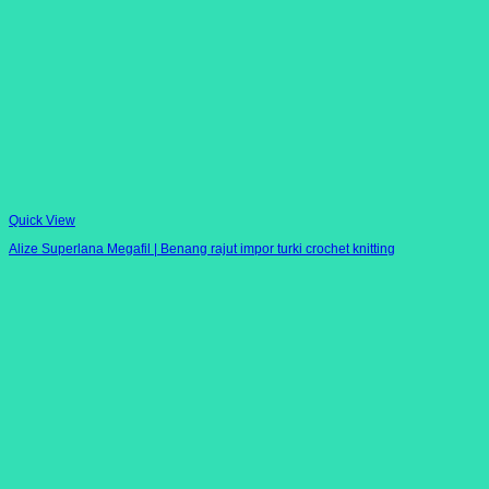
Quick View
Alize Superlana Megafil | Benang rajut impor turki crochet knitting