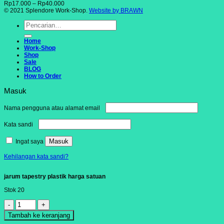
Rp
17.000
–
Rp
40.000
© 2021 Splendore Work-Shop.
Website by BRAWN
Pencarian
untuk:
Home
Work-Shop
Shop
Sale
BLOG
How to Order
Masuk
Wajib
Nama pengguna atau alamat email
Wajib
Kata sandi
Masuk
Ingat saya
Kehilangan kata sandi?
jarum tapestry plastik harga satuan
Stok 20
Kuantitas
jarum
Tambah ke keranjang
tapestry
plastik