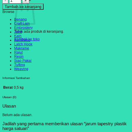
jarum
Tambah ke keranjang
tapestry
plastik
Browse
harga
Benang
satuan
Craft Lain
Embroidery
Tidak ada produk di keranjang.
Jahit
Kain
Kembali ke toko
Kumihimo
Latch Hook
Makrame
Rajut
Resin
Siap Pakai
Tufting
Weaving
Informasi Tambahan
Berat
0,5 kg
Ulasan (0)
Ulasan
Belum ada ulasan.
Jadilah yang pertama memberikan ulasan “jarum tapestry plastik
harga satuan”