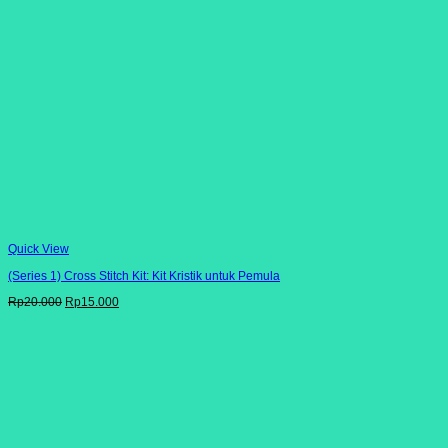
Quick View
(Series 1) Cross Stitch Kit: Kit Kristik untuk Pemula
Harga
Harga
Rp
20.000
Rp
15.000
aslinya
saat
adalah:
ini
Rp20.000.
adalah:
Rp15.000.