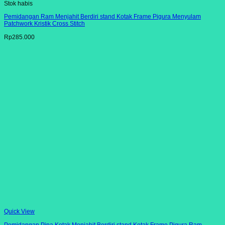
Stok habis
Pemidangan Ram Menjahit Berdiri stand Kotak Frame Pigura Menyulam
Patchwork Kristik Cross Stitch
Rp
285.000
Quick View
Pemidangan Pipa Kotak Menjahit Berdiri stand Kotak Frame Pigura Ram