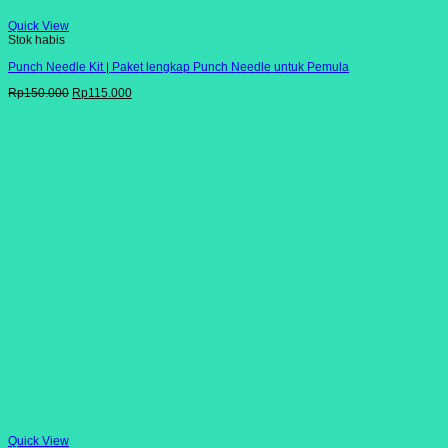
Quick View
Stok habis
Punch Needle Kit | Paket lengkap Punch Needle untuk Pemula
Harga
Harga
Rp
150.000
Rp
115.000
aslinya
saat
adalah:
ini
Rp150.000.
adalah:
Rp115.000.
Quick View