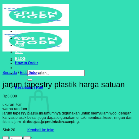
Skip
to
content
Home
Work-Shop
Shop
Sale
BLOG
How to Order
Pencarian
Beranda
/
Embroidery
untuk:
jarum tapestry plastik harga satuan
Keranjang /
Rp
0
Rp
3.000
ukuran 7cm
warna random
jarum tapestry plastik ini umumnya digunakan untuk menyulam wool dengan
kanvas plastik besar. juga dapat digunakan untuk membuat keset, ringan dan
Tidak ada produk di keranjang.
tidak tajam ukuran yang kecil, warna warni
Kembali ke toko
Stok 20
Kuantitas
Keranjang