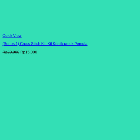
Quick View
(Series 1) Cross Stitch Kit: Kit Kristik untuk Pemula
Harga
Harga
Rp
20.000
Rp
15.000
aslinya
saat
adalah:
ini
Rp20.000.
adalah:
Rp15.000.