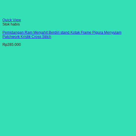
Quick View
Stok habis
Pemidangan Ram Menjahit Berdiri stand Kotak Frame Pigura Menyulam
Patchwork Kristik Cross Stitch
Rp
285.000