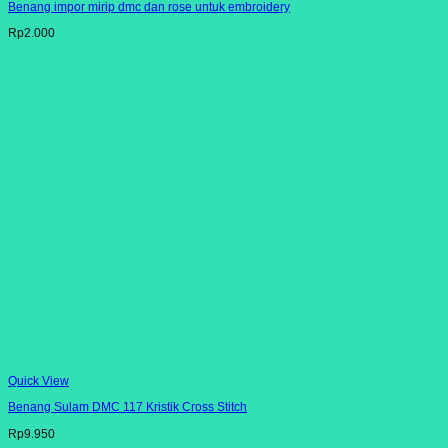
Benang impor mirip dmc dan rose untuk embroidery
Rp
2.000
Quick View
Benang Sulam DMC 117 Kristik Cross Stitch
Rp
9.950