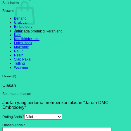
Stok habis
Browse
Benang
Craft Lain
Embroidery
Jahit
Tidak ada produk di keranjang.
Kain
Kumihimo
Kembali ke toko
Latch Hook
Makrame
Rajut
Resin
Siap Pakai
Tufting
Weaving
Ulasan (0)
Ulasan
Belum ada ulasan.
Jadilah yang pertama memberikan ulasan “Jarum DMC
Embroidery”
Rating Anda
*
Ulasan Anda
*