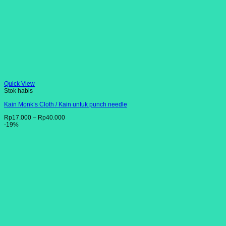
Quick View
Stok habis
Kain Monk’s Cloth / Kain untuk punch needle
Rp
17.000
–
Rp
40.000
-19%