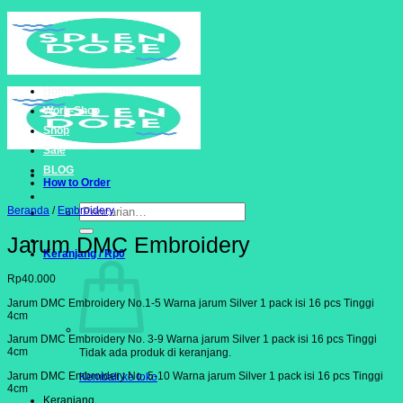
Skip
to
content
Home
Work-Shop
Shop
Sale
BLOG
How to Order
Pencarian
Beranda
/
Embroidery
untuk:
Jarum DMC Embroidery
Keranjang /
Rp
0
Rp
40.000
Jarum DMC Embroidery No.1-5 Warna jarum Silver 1 pack isi 16 pcs Tinggi
4cm
Jarum DMC Embroidery No. 3-9 Warna jarum Silver 1 pack isi 16 pcs Tinggi
4cm
Tidak ada produk di keranjang.
Jarum DMC Embroidery No. 5-10 Warna jarum Silver 1 pack isi 16 pcs Tinggi
Kembali ke toko
4cm
Keranjang