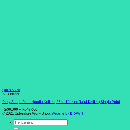
Quick View
Stok habis
Pony Single Point Needle Knitting 35cm | Jarum Rajut Knitting Single Point
Rp
36.000
–
Rp
49.000
© 2021 Splendore Work-Shop.
Website by BRAWN
Pencarian
untuk: