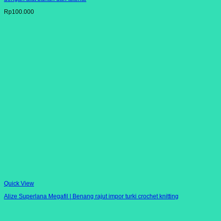
Rp
100.000
Quick View
Alize Superlana Megafil | Benang rajut impor turki crochet knitting