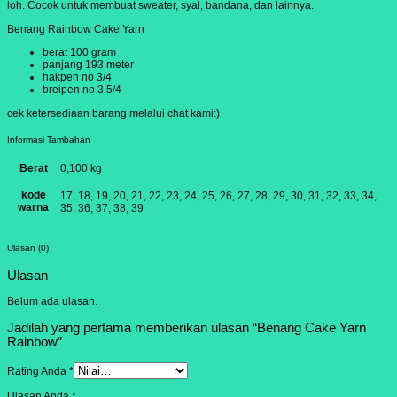
loh. Cocok untuk membuat sweater, syal, bandana, dan lainnya.
Benang Rainbow Cake Yarn
berat 100 gram
panjang 193 meter
hakpen no 3/4
breipen no 3.5/4
cek ketersediaan barang melalui chat kami:)
Informasi Tambahan
Berat
0,100 kg
kode
17, 18, 19, 20, 21, 22, 23, 24, 25, 26, 27, 28, 29, 30, 31, 32, 33, 34,
warna
35, 36, 37, 38, 39
Ulasan (0)
Ulasan
Belum ada ulasan.
Jadilah yang pertama memberikan ulasan “Benang Cake Yarn
Rainbow”
Rating Anda
*
Ulasan Anda
*