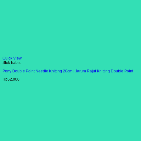
Quick View
Stok habis
Pony Double Point Needle Knitting 20cm | Jarum Rajut Knitting Double Point
Rp
52.000