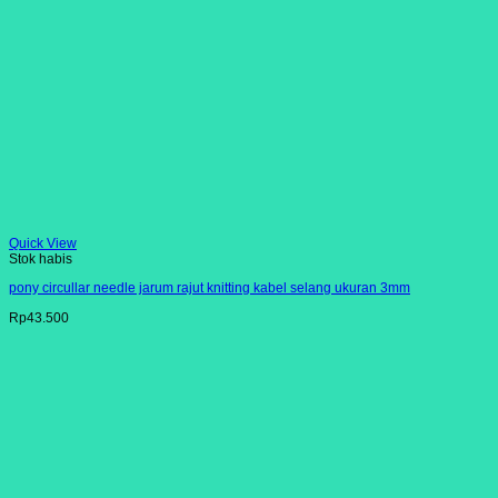
Quick View
Stok habis
pony circullar needle jarum rajut knitting kabel selang ukuran 3mm
Rp
43.500