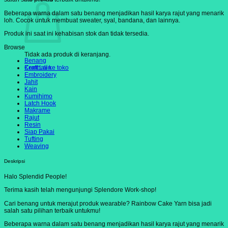
Beberapa warna dalam satu benang menjadikan hasil karya rajut yang menarik
loh. Cocok untuk membuat sweater, syal, bandana, dan lainnya.
Produk ini saat ini kehabisan stok dan tidak tersedia.
Browse
Tidak ada produk di keranjang.
Benang
Craft Lain
Kembali ke toko
Embroidery
Jahit
Kain
Kumihimo
Latch Hook
Makrame
Rajut
Resin
Siap Pakai
Tufting
Weaving
Deskripsi
Halo Splendid People!
Terima kasih telah mengunjungi Splendore Work-shop!
Cari benang untuk merajut produk wearable? Rainbow Cake Yarn bisa jadi
salah satu pilihan terbaik untukmu!
Beberapa warna dalam satu benang menjadikan hasil karya rajut yang menarik