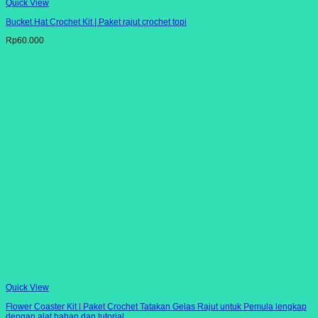
Quick View
Bucket Hat Crochet Kit | Paket rajut crochet topi
Rp
60.000
Quick View
Flower Coaster Kit | Paket Crochet Tatakan Gelas Rajut untuk Pemula lengkap
dengan alat bahan dan tutorial