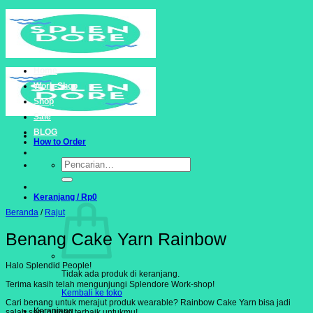
Skip
to
content
Home
Work-Shop
Shop
Sale
BLOG
How to Order
Pencarian
untuk:
Keranjang /
Rp
0
Beranda
/
Rajut
Benang Cake Yarn Rainbow
Halo Splendid People!
Tidak ada produk di keranjang.
Terima kasih telah mengunjungi Splendore Work-shop!
Kembali ke toko
Cari benang untuk merajut produk wearable? Rainbow Cake Yarn bisa jadi
Keranjang
salah satu pilihan terbaik untukmu!