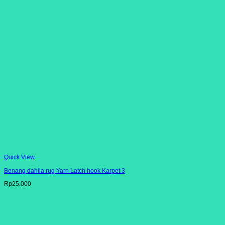
Rp140.000.
adalah:
Rp108.000.
Quick View
Benang dahlia rug Yarn Latch hook Karpet 3
Rp
25.000