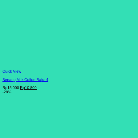
Quick View
Benang Milk Cotton Rajut 4
Harga
Harga
Rp
15.000
Rp
10.800
aslinya
saat
-28%
adalah:
ini
Rp15.000.
adalah:
Rp10.800.