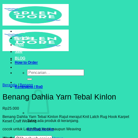
Skip
to
content
Home
Work-Shop
Shop
Sale
BLOG
How to Order
Pencarian
untuk:
Beranda
/
Benang
Keranjang /
Rp
0
Benang Dahlia Yarn Tebal Kinlon
Rp
25.000
Benang Dahlia Yarn Tebal Kinlon Rajut merajut Knit Latch Rug Hook Karpet
Tidak ada produk di keranjang.
Keset Craft Weaving
Kembali ke toko
cocok untuk Latch/Rug Hook maupun Weaving
Keranjang