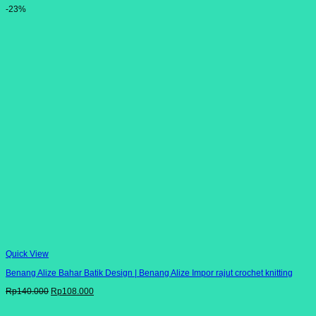
-23%
Quick View
Benang Alize Bahar Batik Design | Benang Alize Impor rajut crochet knitting
Harga
Harga
Rp
140.000
Rp
108.000
aslinya
saat
adalah:
ini