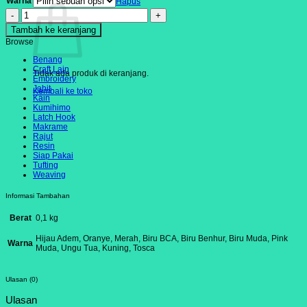
Warna
Hapus
Kuantitas
Benang
Tambah ke keranjang
Dahlia
Yarn
Browse
Tebal
Benang
Kinlon
Craft Lain
Tidak ada produk di keranjang.
Embroidery
Jahit
Kembali ke toko
Kain
Kumihimo
Latch Hook
Makrame
Rajut
Resin
Siap Pakai
Tufting
Weaving
Informasi Tambahan
Berat
0,1 kg
Hijau Adem, Oranye, Merah, Biru BCA, Biru Benhur, Biru Muda, Pink
Warna
Muda, Ungu Tua, Kuning, Tosca
Ulasan (0)
Ulasan