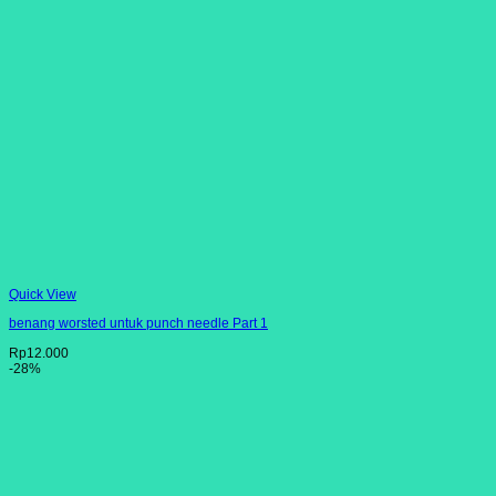
Quick View
benang worsted untuk punch needle Part 1
Rp
12.000
-28%