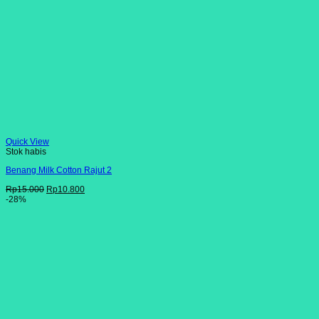
Quick View
Stok habis
Benang Milk Cotton Rajut 2
Harga
Harga
Rp
15.000
Rp
10.800
aslinya
saat
-28%
adalah:
ini
Rp15.000.
adalah:
Rp10.800.