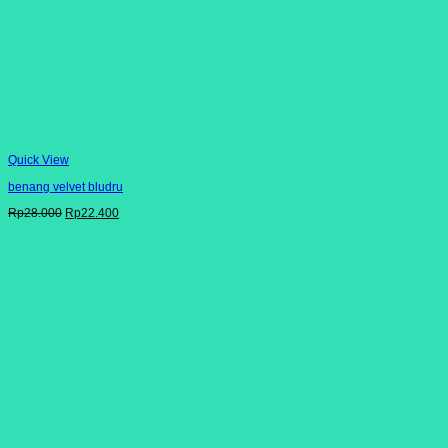
Quick View
benang velvet bludru
Harga
Harga
Rp
28.000
Rp
22.400
aslinya
saat
adalah:
ini
Rp28.000.
adalah:
Rp22.400.