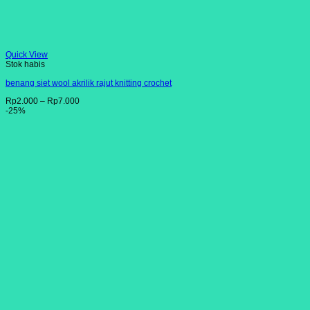
Quick View
Stok habis
benang siet wool akrilik rajut knitting crochet
Rp
2.000
–
Rp
7.000
-25%