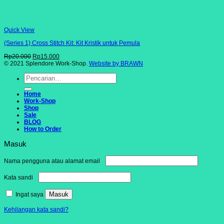
Quick View
(Series 1) Cross Stitch Kit: Kit Kristik untuk Pemula
Harga
Harga
Rp
20.000
Rp
15.000
aslinya
saat
© 2021 Splendore Work-Shop.
Website by BRAWN
adalah:
ini
Pencarian
Rp20.000.
adalah:
untuk:
Rp15.000.
Home
Work-Shop
Shop
Sale
BLOG
How to Order
Masuk
Wajib
Nama pengguna atau alamat email
Wajib
Kata sandi
Masuk
Ingat saya
Kehilangan kata sandi?