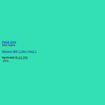
Quick View
Stok habis
Benang Milk Cotton Rajut 1
Harga
Harga
Rp
15.000
Rp
10.800
aslinya
saat
-20%
adalah:
ini
Rp15.000.
adalah:
Rp10.800.