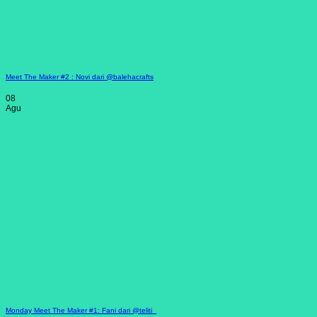
Meet The Maker #2 : Novi dari @balehacrafts
08
Agu
Monday Meet The Maker #1: Fani dari @teliti_