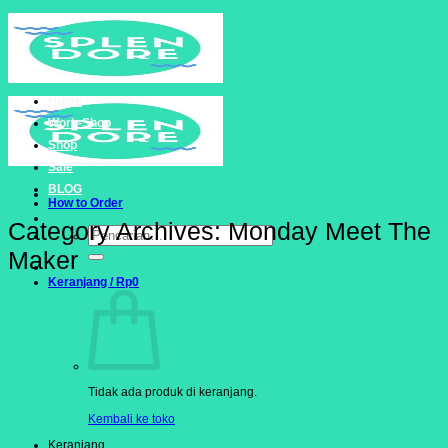
Skip
to
content
Home
Work-Shop
Shop
Sale
BLOG
How to Order
Category Archives:
Monday Meet The
Pencarian
untuk:
Maker
Keranjang /
Rp
0
Tidak ada produk di keranjang.
Kembali ke toko
Keranjang