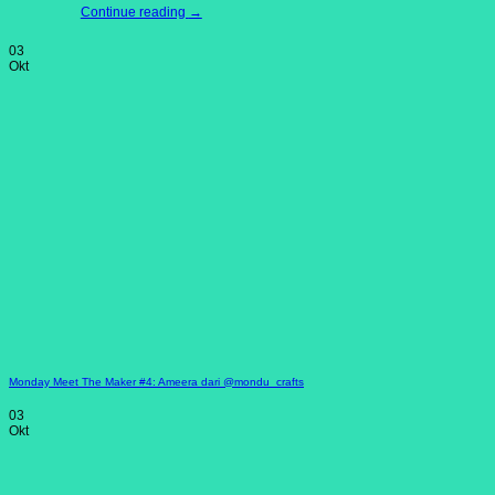
Continue reading
→
03
Okt
Monday Meet The Maker #4: Ameera dari @mondu_crafts
03
Okt