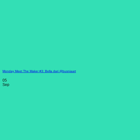
Monday Meet The Maker #3: Bella dari @busniaart
05
Sep